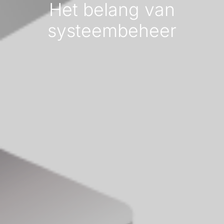
Het belang van
systeembeheer