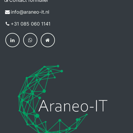
info@a​raneo-it.nl
+31 085 060 114​1