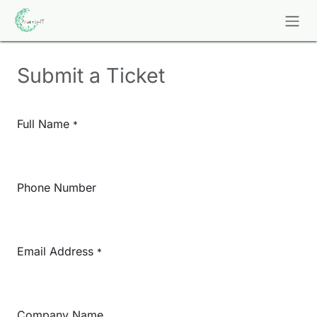
Overslaan naar inhoud
Submit a Ticket
Full Name
*
Phone Number
Email Address
*
Company Name