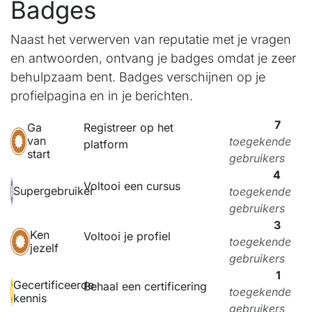
Badges
Naast het verwerven van reputatie met je vragen
en antwoorden, ontvang je badges omdat je zeer
behulpzaam bent.
Badges verschijnen op je
profielpagina en in je berichten.
7
Registreer op het
Ga
van
toegekende
platform
start
gebruikers
4
Voltooi een cursus
Supergebruiker
toegekende
gebruikers
3
Ken
Voltooi je profiel
toegekende
jezelf
gebruikers
1
Gecertificeerde
Behaal een certificering
toegekende
kennis
gebruikers