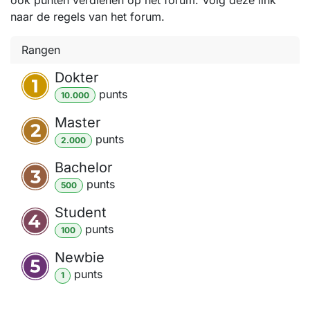
naar de regels van het forum.
Rangen
Dokter
punt
s
10.000
Master
punt
s
2.000
Bachelor
punt
s
500
Student
punt
s
100
Newbie
punt
s
1