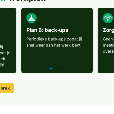
Plan B: back‑ups
Zorg
Periodieke back‑ups zodat jij
Geen 
snel weer aan het werk bent.
meeti
ij
overa
wat je
eft,
lt!
sprek