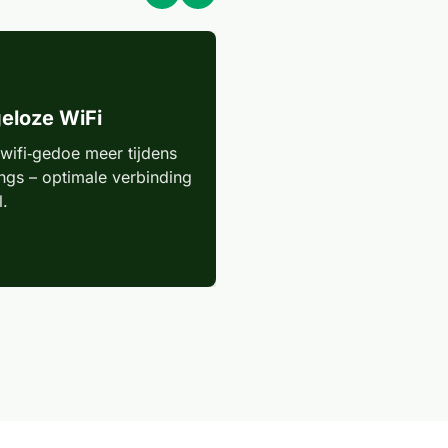
eloze WiFi
Bescherming tegen
hackers
wifi‑gedoe meer tijdens
ngs – optimale verbinding
Monitoring en antivirus
l.
detecteert bedreigingen
proactief.