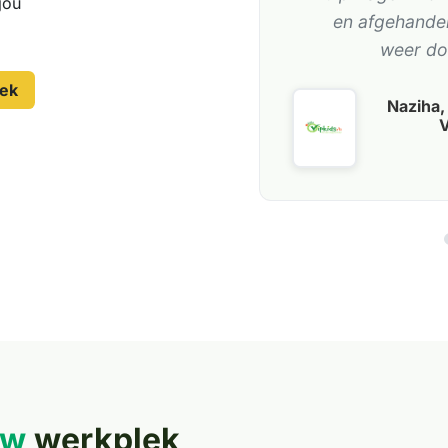
jou
en afgehandel
weer do
rek
Naziha,
V
uw
werkplek