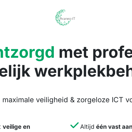
ntzorgd
met profe
elijk werkplekbe
, maximale veiligheid & zorgeloze ICT vo
t
veilige en
Altijd
één vast aa