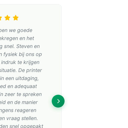
ben we goede
ekregen en het
 snel. Steven en
fysiek bij ons op
indruk te krijgen
ituatie. De printer
in een uitdaging,
oed en adequaat
jn zeer te spreken
eid en de manier
ngens reageren
n vraag stellen.
den snel opgepakt