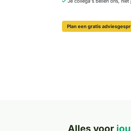
Je collega's bellen ons, niet 
Plan een gratis adviesgesp
Alles voor
jo