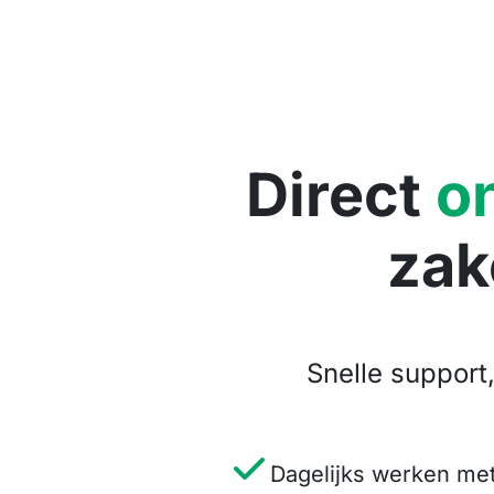
Overslaan naar inhoud
Direct
o
zak
Snelle support
Dagelijks werken me