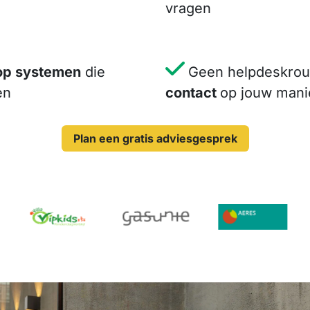
vragen
op systemen
die
Geen helpdeskrou
en
contact
op jouw mani
Plan een gratis adviesgesprek