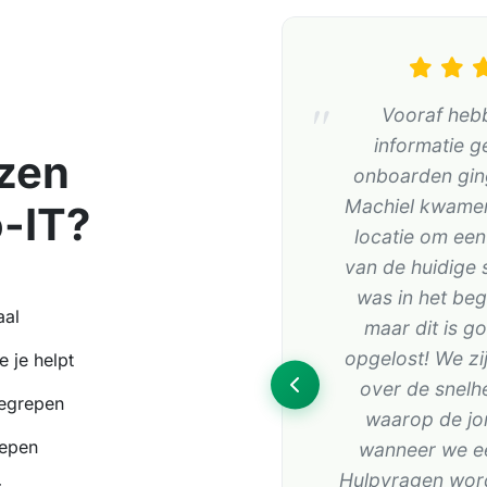
Vooraf heb
informatie g
zen
onboarden ging
Machiel kwamen 
-IT?
locatie om een 
van de huidige s
was in het beg
aal
maar dit is g
opgelost! We zi
 je helpt
over de snelh
begrepen
waarop de jo
repen
wanneer we ee
Hulpvragen wor