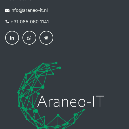
info@a​raneo-it.nl
+31 085 060 114​1